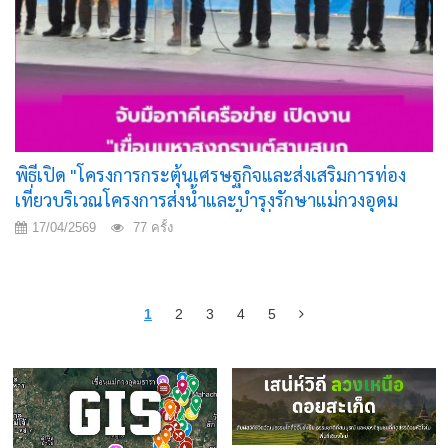
พิธีเปิด "โครงการกระตุ้นเศรษฐกิจและส่งเสริมการท่อง
เที่ยวบริเวณโครงการส่งน้ำและบำรุงรักษาแม่กวงอุดม
ธารา" ณ บริเวณปากอุโมงค์ส่งน้ำ เขื่อนแม่กวงอุดมธารา
17/04/2569
77 ครั้ง
อำเภอดอยสะเก็ด จังหวัดเชียงใหม่
1
2
3
4
5