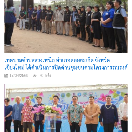
เทศบาลตำบลลวงเหนือ อำเภอดอยสะเก็ด จังหวัด
เชียงใหม่ ได้ดำเนินการปิดด่านชุมชนตามโครงการรณรงค์
ป้องกันและแก้ไขปัญหาอุบัติภัยทางถนน ช่วงเทศกาล
17/04/2569
70 ครั้ง
สงกรานต์ ประจำปี 2569 ภายใต้แนวคิด “ขับขี่ปลอดภัย
ลดความเร็ว ลดอุบัติเหตุ”