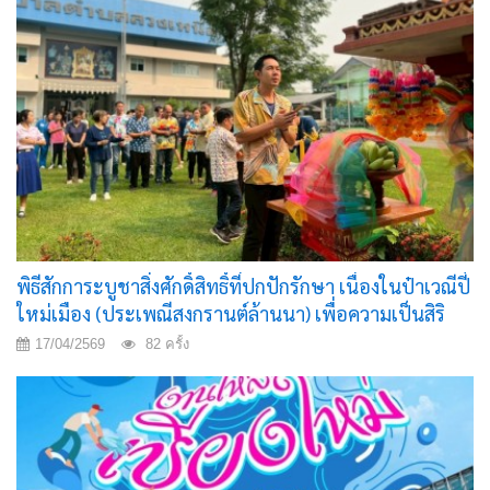
พิธีสักการะบูชาสิ่งศักดิ์สิทธิ์ที่ปกปักรักษา เนื่องในป๋าเวณีปี๋
ใหม่เมือง (ประเพณีสงกรานต์ล้านนา) เพื่อความเป็นสิริ
มงคลและสืบสานขนบธรรมเนียมประเพณีอันดีงามของ
17/04/2569
82 ครั้ง
ท้องถิ่น