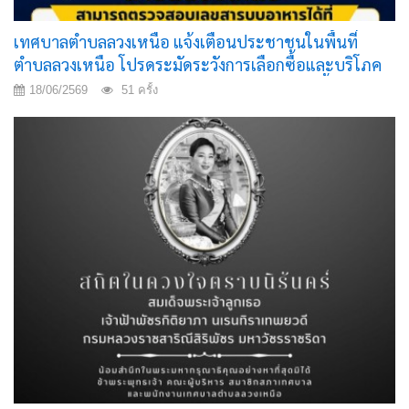
เทศบาลตำบลลวงเหนือ แจ้งเตือนประชาชนในพื้นที่
ตำบลลวงเหนือ โปรดระมัดระวังการเลือกซื้อและบริโภค
ผลิตภัณฑ์อาหารแปรรูปประเภทหมูยอและลูกชิ้น
18/06/2569
51 ครั้ง