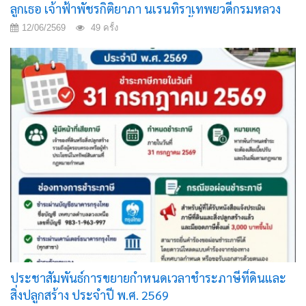
ลูกเธอ เจ้าฟ้าพัชรกิติยาภา นเรนทิราเทพยวดีกรมหลวง
ราชสาริณีสิริพัชร มหาวัชรราชธิดา สิ้นพระชนม์
12/06/2569
49 ครั้ง
ประชาสัมพันธ์การขยายกำหนดเวลาชำระภาษีที่ดินและ
สิ่งปลูกสร้าง ประจำปี พ.ศ. 2569