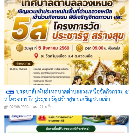
ประชาสัมพันธ์ เทศบาลตำบลลวงเหนือจัดกิจกรรม ๕
ส โครงการวัด ประชา รัฐ สร้างสุข ขอเชิญชวนเข้า
ประชาชนในพื้นที่ตำบลลวงเหนือ เข้าร่วมกิจกรรม พิธี
02/08/2569
21 ครั้ง
เจริญจิตตภาวนา และ"รวมพลังสร้างสัปปายะสู่วัดด้วยวิถี
๕ ส"