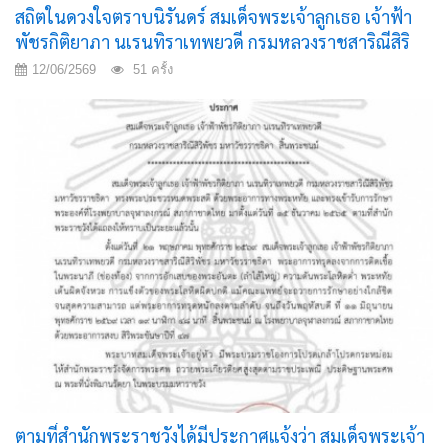
สถิตในดวงใจตราบนิรันดร์ สมเด็จพระเจ้าลูกเธอ เจ้าฟ้า
พัชรกิติยาภา นเรนทิราเทพยวดี กรมหลวงราชสาริณีสิริ
พัชร มหาวัชรราชธิดา น้อมสำนึกในพระมหากรุณาธิคุณ
12/06/2569
51 ครั้ง
อย่างหาที่สุดมิได้ ข้าพระพุทธเจ้า คณะผู้บริหาร สมาชิก
สภาเทศบาล พนักงานเทศบาล และประชาชนในพื้นที่
ตำบลลวงเหนือ
ตามที่สำนักพระราชวังได้มีประกาศแจ้งว่า สมเด็จพระเจ้า