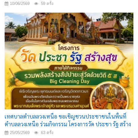
10/06/2569
59 ครั้ง
เทศบาลตำบลลวงเหนือ ขอเชิญชวนประชาชนในพื้นที่
ตำบลลวงเหนือ ร่วมกิจกรรม โครงการวัด ประชา รัฐ สร้าง
สุข ภายใต้กิจกรรม “รวมพลังสร้างสัปปายะสู่วัดด้วยวิถี ๕ ส
25/05/2569
63 ครั้ง