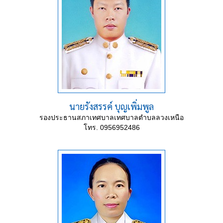
นายรังสรรค์ บุญเพิ่มพูล
รองประธานสภาเทศบาลเทศบาลตำบลลวงเหนือ
โทร. 0956952486