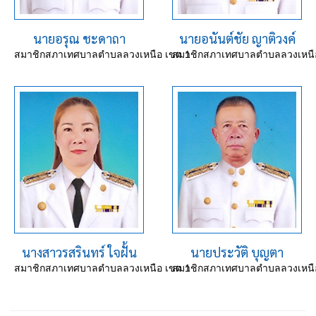
นายอรุณ ชะดาถา
นายอนันต์ชัย ญาติวงค์
สมาชิกสภาเทศบาลตำบลลวงเหนือ เขต 1
สมาชิกสภาเทศบาลตำบลลวงเหนื
นางสาวรสรินทร์ ใจฝั้น
นายประวัติ บุญตา
สมาชิกสภาเทศบาลตำบลลวงเหนือ เขต 1
สมาชิกสภาเทศบาลตำบลลวงเหนื