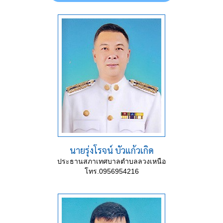
นายรุ่งโรจน์ บัวแก้วเกิด
ประธานสภาเทศบาลตำบลลวงเหนือ
โทร.0956954216