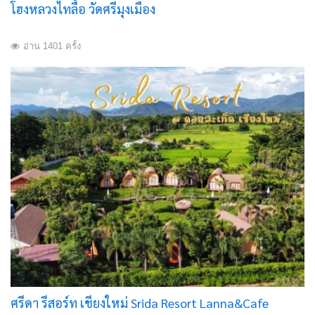
โฮงหลวงไทลื้อ วัดศรีมุงเมือง
อ่าน 1401 ครั้ง
ศรีดา รีสอร์ท เชียงใหม่ Srida Resort Lanna&Cafe