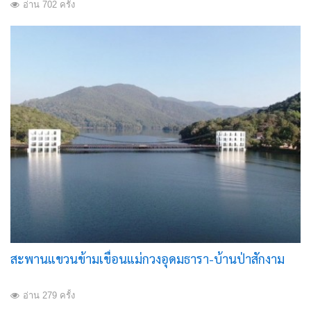
อ่าน 702 ครั้ง
สะพานแขวนข้ามเขื่อนแม่กวงอุดมธารา-บ้านป่าสักงาม
อ่าน 279 ครั้ง