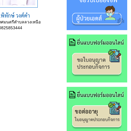
ต.พิทักษ์ วงศ์คำ
เทศมนตรีตำบลลวงเหนือ
0825853444