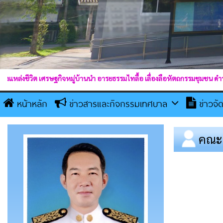
กิจหมู่บ้านนำ อารยธรรมไทลื้อ เลื่องลือหัตถกรรมชุมชน ดำรงตนในคุณธรรม
หน้าหลัก
ข่าวสารและกิจกรรมเทศบาล
ข่าวจั
คณะผ