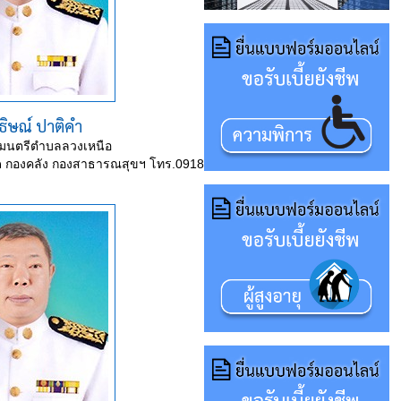
ธิษณ์ ปาติคำ
มนตรีตำบลลวงเหนือ
ัด กองคลัง กองสาธารณสุขฯ โทร.0918539444