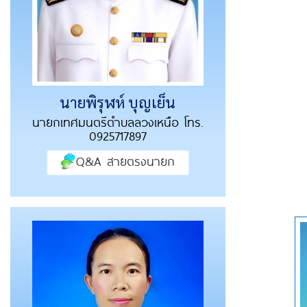
นายพิรุฬห์ บุญเย็น
นายกเทศมนตรีตำบลลวงเหนือ โทร.
0925717897
Q&A สายตรงนายก