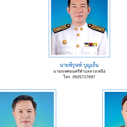
นายพิรุฬห์ บุญเย็น
นายกเทศมนตรีตำบลลวงเหนือ
โทร. 0925717897