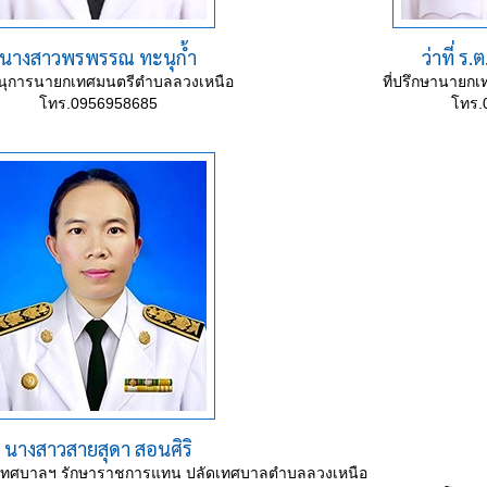
นางสาวพรพรรณ ทะนุก้ำ
ว่าที่ ร.
นุการนายกเทศมนตรีตำบลลวงเหนือ
ที่ปรึกษานายก
โทร.0956958685
โทร.
นางสาวสายสุดา สอนศิริ
เทศบาลฯ รักษาราชการแทน ปลัดเทศบาลตำบลลวงเหนือ