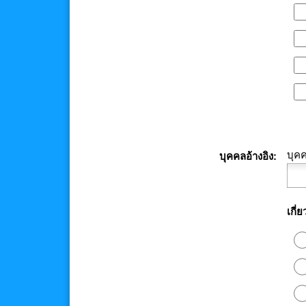
บุคค
บุคคลอ้างอิง
เกี่