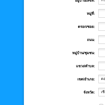
อยู่บ้านเลขที่
หมู่ที่
ตรอก/ซอย
ถนน
หมู่บ้าน/ชุมชน
แขวง/ตำบล
เขต/อำเภอ
จังหวัด