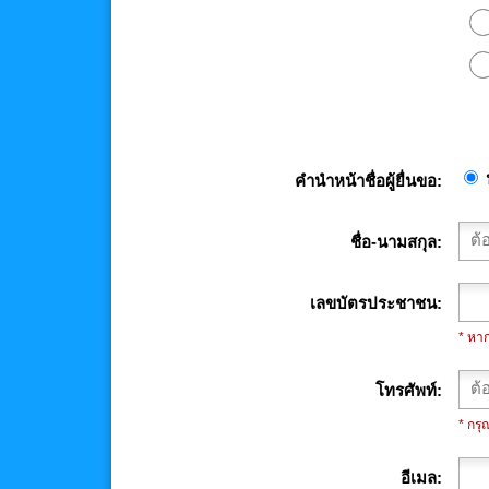
คำนำหน้าชื่อผู้ยื่นขอ
ชื่อ-นามสกุล
เลขบัตรประชาชน
* หา
โทรศัพท์
* กร
อีเมล