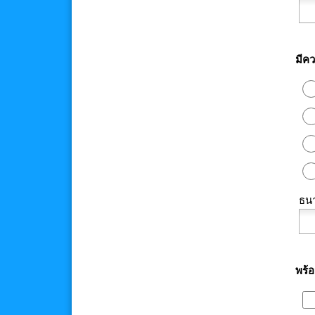
มีคว
ธน
พร้อ