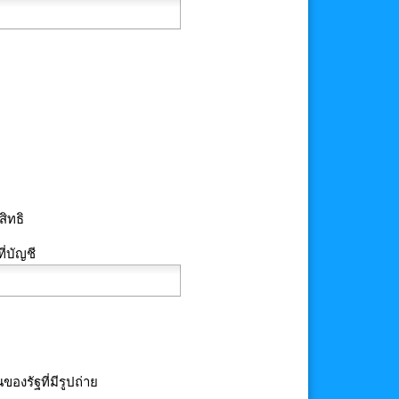
ิทธิ
ี่บัญชี
งรัฐที่มีรูปถ่าย